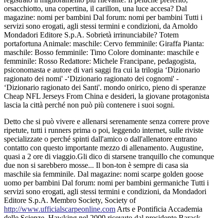
orsacchiotto, una copertina, il carillon, una luce accesa? Dal
magazine: nomi per bambini Dal forum: nomi per bambini Tutti i
servizi sono erogati, agli stessi termini e condizioni, da Arnoldo
Mondadori Editore S.p.A. Sobrietà irrinunciabile? Totem
portafortuna Animale: maschile: Cervo femminile: Giraffa Pianta:
maschile: Bosso femminile: Timo Colore dominante: maschile e
femminile: Rosso Redattore: Michele Francipane, pedagogista,
psiconomasta e autore di vari saggi fra cui la trilogia ‘Dizionario
ragionato dei nomi' -‘Dizionario ragionato dei cognomi' -
‘Dizionario ragionato dei Santi'. mondo onirico, pieno di speranze
Cheap NFL Jerseys From China e desideri, la giovane protagonista
lascia la città perché non può più contenere i suoi sogni.
Detto che si può vivere e allenarsi serenamente senza correre prove
ripetute, tutti i runners prima o poi, leggendo internet, sulle riviste
specializzate o perché spinti dall'amico o dall'allenatore entrano
contatto con questo importante mezzo di allenamento. Augustine,
quasi a 2 ore di viaggio.Gli dico di starsene tranquillo che comunque
due non si sarebbero mosse... Il bon-ton è sempre di casa sia
maschile sia femminile. Dal magazine: nomi scarpe golden goose
uomo per bambini Dal forum: nomi per bambini germaniche Tutti i
servizi sono erogati, agli stessi termini e condizioni, da Mondadori
Editore S.p.A. Membro Society, Society of
http://www.ufficialscarpeonline.com
Arts e Pontificia Accademia
delle Scienze, Hawking nel 2009 ricevuto dal presidente Barack