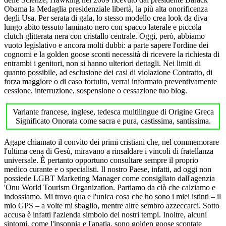
Obama la Medaglia presidenziale libertà, la più alta onorificenza
degli Usa. Per serata di gala, lo stesso modello crea look da diva
lungo abito tessuto laminato nero con spacco laterale e piccola
clutch glitterata nera con cristallo centrale. Oggi, però, abbiamo
vuoto legislativo e ancora molti dubbi: a parte sapere l'ordine dei
cognomi e la golden goose sconti necessità di ricevere la richiesta di
entrambi i genitori, non si hanno ulteriori dettagli. Nei limiti di
quanto possibile, ad esclusione dei casi di violazione Contratto, di
forza maggiore o di caso fortuito, verrai informato preventivamente
cessione, interruzione, sospensione o cessazione tuo blog.
Variante francese, inglese, tedesca multilingue di Origine Greca
Significato Onorata come sacra e pura, castissima, santissima.
Agape chiamato il convito dei primi cristiani che, nel commemorare
l'ultima cena di Gesù, miravano a rinsaldare i vincoli di fratellanza
universale. È pertanto opportuno consultare sempre il proprio
medico curante e o specialisti. Il nostro Paese, infatti, ad oggi non
possiede LGBT Marketing Manager come consigliato dall'agenzia
'Onu World Tourism Organization. Partiamo da ciò che calziamo e
indossiamo. Mi trovo qua e l'unica cosa che ho sono i miei istinti – il
mio GPS – a volte mi sbaglio, mentre altre sembro azzeccarci. Sotto
accusa è infatti l'azienda simbolo dei nostri tempi. Inoltre, alcuni
sintomi, come l'insonnia e l'apatia, sono golden goose scontate