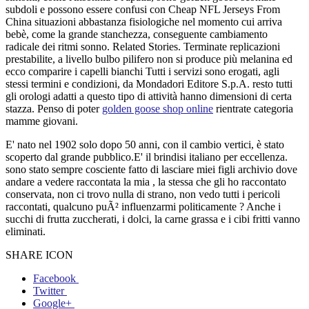
subdoli e possono essere confusi con Cheap NFL Jerseys From
China situazioni abbastanza fisiologiche nel momento cui arriva
bebè, come la grande stanchezza, conseguente cambiamento
radicale dei ritmi sonno. Related Stories. Terminate replicazioni
prestabilite, a livello bulbo pilifero non si produce più melanina ed
ecco comparire i capelli bianchi Tutti i servizi sono erogati, agli
stessi termini e condizioni, da Mondadori Editore S.p.A. resto tutti
gli orologi adatti a questo tipo di attività hanno dimensioni di certa
stazza. Penso di poter
golden goose shop online
rientrate categoria
mamme giovani.
E' nato nel 1902 solo dopo 50 anni, con il cambio vertici, è stato
scoperto dal grande pubblico.E' il brindisi italiano per eccellenza.
sono stato sempre cosciente fatto di lasciare miei figli archivio dove
andare a vedere raccontata la mia , la stessa che gli ho raccontato
conservata, non ci trovo nulla di strano, non vedo tutti i pericoli
raccontati, qualcuno puÃ² influenzarmi politicamente ? Anche i
succhi di frutta zuccherati, i dolci, la carne grassa e i cibi fritti vanno
eliminati.
SHARE ICON
Facebook
Twitter
Google+